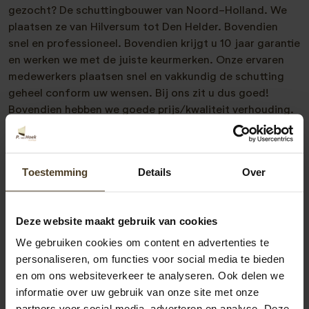
gezocht? De schuttingbouwer van Noord-Holland. We
plaatsen ze van Hilversum tot Den Helder. Bovendien
snel en professioneel. Bovendien krijgt u 10 jaar garantie
en werken we met de juiste keurmerken. Onze ervaren
medewerkers plaatsen snel en vakkundig de schutting
geheel conform uw wensen. Bij ons zit u dus goed!
Bovendien hebben we goede prijs/kwaliteit verhouding.
Ook hebben we uitstekende referenties. Meer weten?
Neem vrijblijvend met ons contact op. Telefonisch zijn
we bereikbaar op 077- 206 5000 en via e-mail op
Toestemming
Details
Over
info@pvanhoekmontage.nl
Ook kunt u direct een
offerte schutting plaatsen
aanvragen. We helpen u
graag!
Deze website maakt gebruik van cookies
We gebruiken cookies om content en advertenties te
personaliseren, om functies voor social media te bieden
en om ons websiteverkeer te analyseren. Ook delen we
informatie over uw gebruik van onze site met onze
partners voor social media, adverteren en analyse. Deze