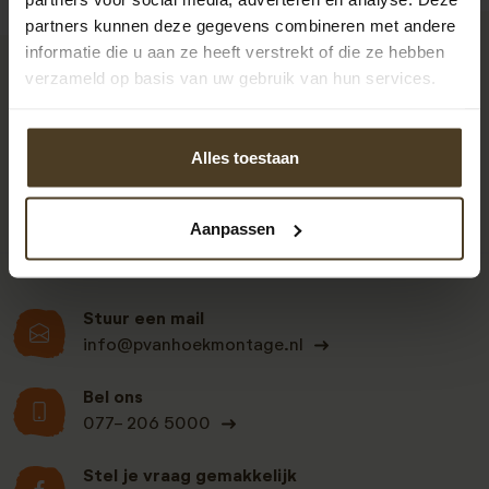
partners kunnen deze gegevens combineren met andere
informatie die u aan ze heeft verstrekt of die ze hebben
verzameld op basis van uw gebruik van hun services.
9
Alles toestaan
Klanten beoordelen
ons een: 9 uit de 930
beoordelingen
Aanpassen
Stuur een mail
info@pvanhoekmontage.nl
Bel ons
077- 206 5000
Stel je vraag gemakkelijk