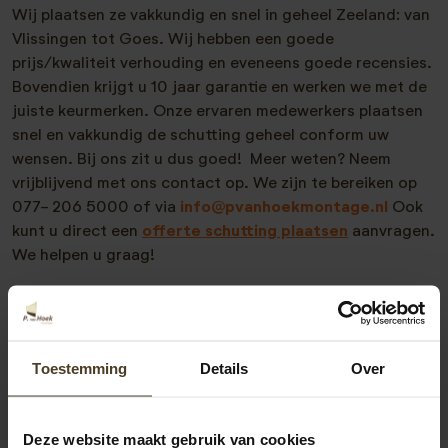
Wij plaatsen ze vakkundig en snel in geheel Zeeland: van
Vlissingen tot Goes. Wij hebben een goede
prijs/kwaliteit verhouding en eveneens goede recensies.
Bovendien krijgt u 10 jaar garantie en werken we met de
juiste keurmerken. Onze ervaren medewerkers plaatsen
snel en vakkundig de schutting geheel conform uw
wensen. Bij ons zit u dus goed! Meer weten? Neem
vrijblijvend met ons contact op. We zijn te bereiken op
077- 206 5000 of via
info@pvanhoekmontage.nl
Ook
kunt u direct een
offerte schutting plaatsen
aanvragen.
We helpen u graag!
Toestemming
Details
Over
Deze website maakt gebruik van cookies