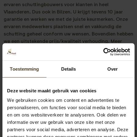
ervaren schuttingbouwers voor klanten in heel
Vlaanderen. Dus ook in Bilzen. U krijgt tevens 10 jaar
garantie en werken we met de juiste keurmerken. Onze
ervaren medewerkers plaatsen snel en vakkundig de
schutting geheel conform uw wensen. Bovendien hebben
we een uitstekende prijs/kwaliteit verhouding. Meer
weten of vrijblijvend advies nodig? Neem vrijblijvend met
ons contact op. Telefonisch zijn we te bereiken op
00-
31-6-2418-3717
of via
info@pvanhoekmontage.nl
Toestemming
Details
Over
Ook kunt u direct een
offerte schutting plaatsen
aanvragen. We helpen u graag! “
Deze website maakt gebruik van cookies
We gebruiken cookies om content en advertenties te
personaliseren, om functies voor social media te bieden
en om ons websiteverkeer te analyseren. Ook delen we
informatie over uw gebruik van onze site met onze
partners voor social media, adverteren en analyse. Deze
partners kunnen deze gegevens combineren met andere