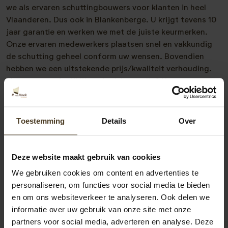
we als ervaren schuttingbouwers voor klanten in heel
Vlaanderen. Dus ook in Blankenberge. U krijgt tevens 10
jaar garantie en werken we met de juiste keurmerken.
Onze ervaren medewerkers plaatsen snel en vakkundig
de schutting geheel conform uw wensen. Bovendien
hebben we een uitstekende prijs/kwaliteit verhouding.
Meer weten of vrijblijvend advies nodig? Neem
vrijblijvend met ons contact op. Telefonisch zijn we te
bereiken op
00-31-6-2418-3717
of via
info@pvanhoekmontage.nl
Ook kunt u direct een
Toestemming
Details
Over
offerte schutting plaatsen
aanvragen. We helpen u
graag! “
Deze website maakt gebruik van cookies
We gebruiken cookies om content en advertenties te
personaliseren, om functies voor social media te bieden
en om ons websiteverkeer te analyseren. Ook delen we
informatie over uw gebruik van onze site met onze
partners voor social media, adverteren en analyse. Deze