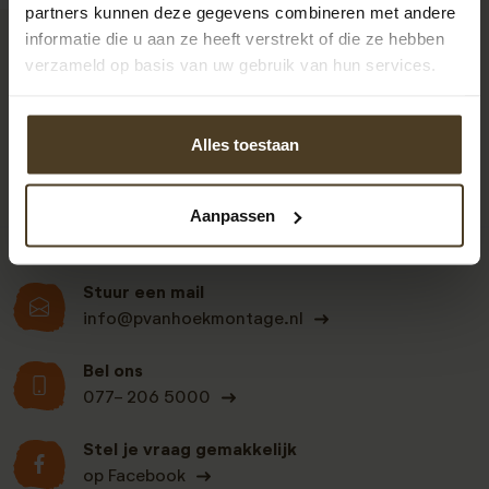
partners kunnen deze gegevens combineren met andere
informatie die u aan ze heeft verstrekt of die ze hebben
9
verzameld op basis van uw gebruik van hun services.
Alles toestaan
Klanten beoordelen
ons een: 9 uit de 930
beoordelingen
Aanpassen
Stuur een mail
info@pvanhoekmontage.nl
Bel ons
077- 206 5000
Stel je vraag gemakkelijk
op Facebook