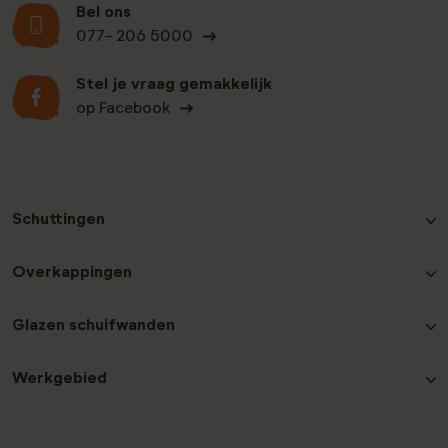
Bel ons
077- 206 5000
Stel je vraag gemakkelijk
op Facebook
Schuttingen
Hout-beton schutting Grenen
Overkappingen
Hout-beton schutting Nobifix
Hout-beton schutting Douglas
Douglas Overkappingen
Glazen schuifwanden
Hout-beton schutting Grenen Zwart
Hout-beton schutting Hardhout
Glazen schuifwanden plaatsen
Hout-beton schutting Redwood
Werkgebied
Laat een recensie achter
Contact en service