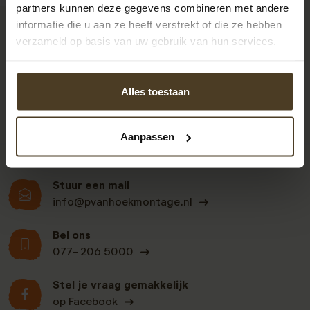
partners kunnen deze gegevens combineren met andere
informatie die u aan ze heeft verstrekt of die ze hebben
9
verzameld op basis van uw gebruik van hun services.
Alles toestaan
Klanten beoordelen
ons een: 9 uit de 930
beoordelingen
Aanpassen
Stuur een mail
info@pvanhoekmontage.nl
Bel ons
077- 206 5000
Stel je vraag gemakkelijk
op Facebook