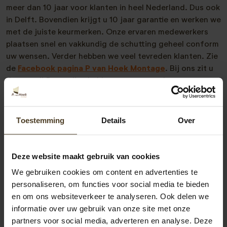
meer dan 10 jaar voor klanten in heel Nederland. Dus ook
in Delft. Bovendien krijgt u 10 jaar garantie en werken we
met de juiste keurmerken. Onze ervaren medewerkers
plaatsen snel en vakkundig de schutting geheel conform
uw wensen. Verder hebben we veel tevreden klanten. Zie
de
Facebook pagina P van Hoek Montage
. Bij ons zit u
dus goed! Bovendien hebben we een goede
prijs/kwaliteit verhouding. Meer weten? Neem
vrijblijvend met ons contact op. We zijn te bereiken op
077- 206 5000 of via
info@pvanhoekmontage.nl
Ook
Toestemming
Details
Over
kunt u direct een
offerte schutting plaatsen
aanvragen.
We helpen u graag!”
Deze website maakt gebruik van cookies
We gebruiken cookies om content en advertenties te
personaliseren, om functies voor social media te bieden
en om ons websiteverkeer te analyseren. Ook delen we
informatie over uw gebruik van onze site met onze
partners voor social media, adverteren en analyse. Deze