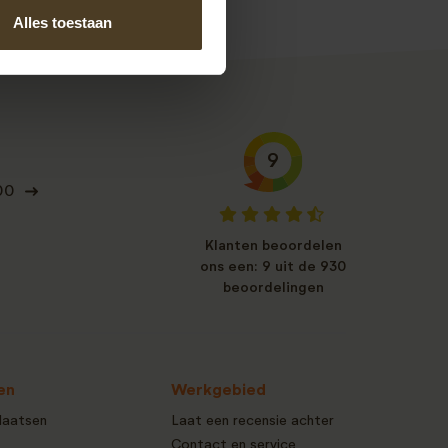
Alles toestaan
9
00
Klanten beoordelen
ons een: 9 uit de 930
beoordelingen
en
Werkgebied
laatsen
Laat een recensie achter
Contact en service