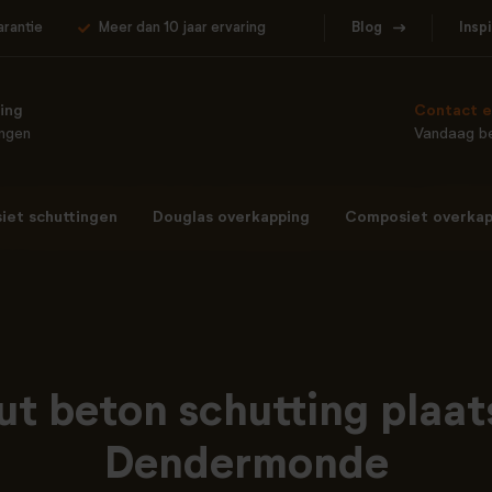
arantie
Meer dan 10 jaar ervaring
Blog
Insp
ing
Contact e
ingen
Vandaag be
et schuttingen
Douglas overkapping
Composiet overkap
ut beton schutting plaat
Dendermonde