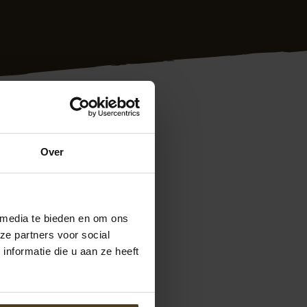
Over
ngbouwers voor
rantie en werken we
g de schutting
it verhouding.
 media te bieden en om ons
Telefonisch zijn we
ze partners voor social
t u direct een
nformatie die u aan ze heeft