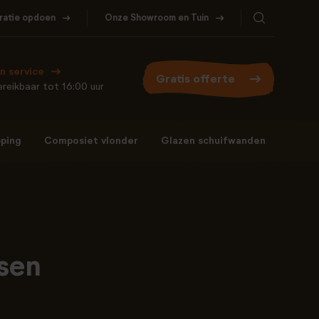
iratie opdoen
Onze Showroom en Tuin
Bel ons
WhatsApp
077- 206 5000
Stuur een berichtje
n service
Gratis offerte
reikbaar tot 16:00 uur
ping
Composiet vlonder
Glazen schuifwanden
Bel ons
WhatsApp
077- 206 5000
Stuur een berichtje
sen