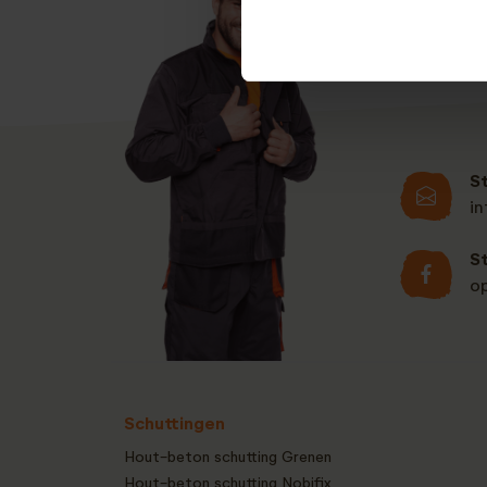
S
i
S
o
Schuttingen
Hout-beton schutting Grenen
Hout-beton schutting Nobifix