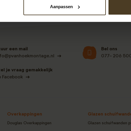
Aanpassen
tuur een mail
Bel ons
nfo@pvanhoekmontage.nl
077- 206 50
tel je vraag gemakkelijk
p Facebook
Overkappingen
Glazen schuifwand
Douglas Overkappingen
Glazen schuifwanden p