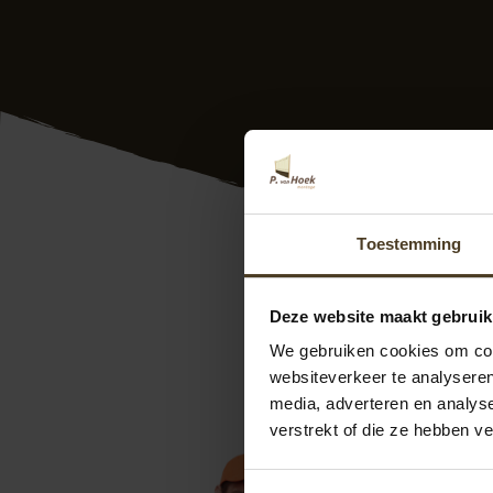
Toestemming
Hout beton schutti
klanten in heel Vla
Deze website maakt gebruik
met de juiste keur
geheel conform uw 
We gebruiken cookies om cont
Meer weten of vrijb
websiteverkeer te analyseren
te bereiken op
00-
media, adverteren en analys
offerte schutting 
verstrekt of die ze hebben v