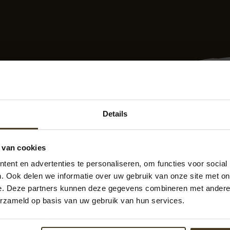
Details
ng plaatsen Dendermonde? Dat doen we als ervaren schutti
anderen. Dus ook in Dendermonde. U krijgt tevens 10 jaar ga
 van cookies
merken. Onze ervaren medewerkers plaatsen snel en vakkundi
wensen. Bovendien hebben we een uitstekende prijs/kwalite
ent en advertenties te personaliseren, om functies voor social
lijvend advies nodig? Neem vrijblijvend met ons contact op. 
. Ook delen we informatie over uw gebruik van onze site met on
31-6-2418-3717
of via
info@pvanhoekmontage.nl
Ook kun
e. Deze partners kunnen deze gegevens combineren met andere i
plaatsen
aanvragen. We helpen u graag! “
erzameld op basis van uw gebruik van hun services.