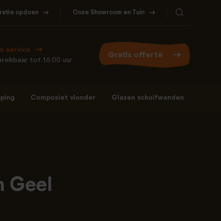
iratie opdoen
Onze Showroom en Tuin
Bel ons
WhatsApp
077- 206 5000
Stuur een berichtje
n service
Gratis offerte
reikbaar tot 16:00 uur
ping
Composiet vlonder
Glazen schuifwanden
Bel ons
WhatsApp
077- 206 5000
Stuur een berichtje
n Geel