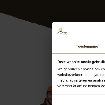
Hout beton schuttin
Toestemming
Vlaanderen. Dus ook
keurmerken. Onze e
Deze website maakt gebruik
uw wensen. Bij ons
weten? Neem vrijbl
We gebruiken cookies om cont
info@pvanhoekmo
websiteverkeer te analyseren
helpen u graag!
media, adverteren en analys
verstrekt of die ze hebben v