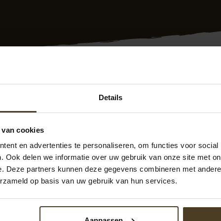
g plaatsen Geel? Dat doen we al meer dan 10 jaar voor klant
Details
 in Geel. Bovendien krijgt u 10 jaar garantie en werken we m
rvaren medewerkers plaatsen snel en vakkundig de schutti
 van cookies
 zit u dus goed! Bovendien hebben we goede prijs/kwaliteit 
ijvend met ons contact op. We zijn te bereiken op
00-31-6-
ent en advertenties te personaliseren, om functies voor social
ntage.nl
Ook kunt u direct een
offerte schutting plaatsen
a
. Ook delen we informatie over uw gebruik van onze site met on
e. Deze partners kunnen deze gegevens combineren met andere i
erzameld op basis van uw gebruik van hun services.
Aanpassen