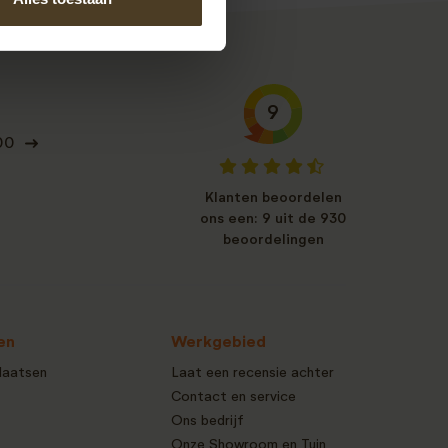
9
00
Klanten beoordelen
ons een: 9 uit de 930
beoordelingen
en
Werkgebied
laatsen
Laat een recensie achter
Contact en service
Ons bedrijf
Onze Showroom en Tuin