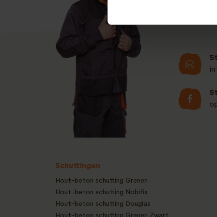
S
i
S
o
Schuttingen
Hout-beton schutting Grenen
Hout-beton schutting Nobifix
Hout-beton schutting Douglas
Hout-beton schutting Grenen Zwart