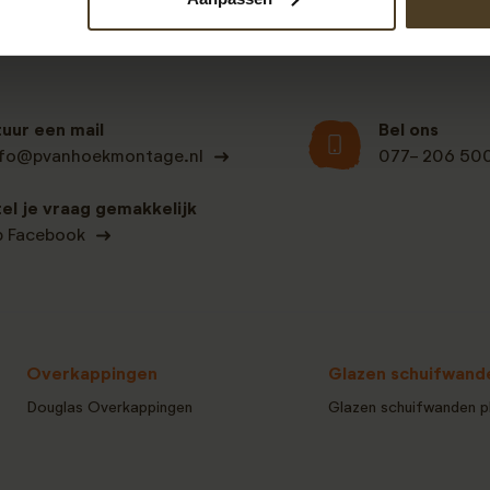
tuur een mail
Bel ons
nfo@pvanhoekmontage.nl
077- 206 50
tel je vraag gemakkelijk
p Facebook
Overkappingen
Glazen schuifwand
Douglas Overkappingen
Glazen schuifwanden p