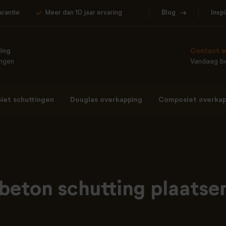
arantie
Meer dan 10 jaar ervaring
Blog
Insp
ing
Contact e
ingen
Vandaag be
et schuttingen
Douglas overkapping
Composiet overkap
beton schutting plaatse