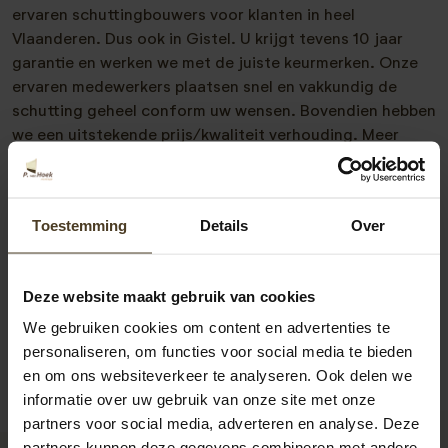
ervaren schuttingbouwers voor klanten in heel
Vlaanderen. Dus ook in Gistel. U krijgt tevens 10 jaar
garantie en werken we met de juiste keurmerken. Onze
ervaren medewerkers plaatsen snel en vakkundig de
schutting geheel conform uw wensen. Bovendien hebben
we een uitstekende prijs/kwaliteit verhouding. Meer
weten of vrijblijvend advies nodig? Neem vrijblijvend met
ons contact op. Telefonisch zijn we te bereiken op
00-
31-6-2418-3717
of via
info@pvanhoekmontage.nl
Toestemming
Details
Over
Ook kunt u direct een
offerte schutting plaatsen
aanvragen. We helpen u graag! “
Deze website maakt gebruik van cookies
We gebruiken cookies om content en advertenties te
personaliseren, om functies voor social media te bieden
en om ons websiteverkeer te analyseren. Ook delen we
informatie over uw gebruik van onze site met onze
partners voor social media, adverteren en analyse. Deze
partners kunnen deze gegevens combineren met andere