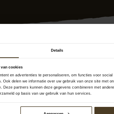
ng plaatsen Ieper? Dat doen we als ervaren schuttingbouwers
Details
s ook in Ieper. U krijgt tevens 10 jaar garantie en werken we
rvaren medewerkers plaatsen snel en vakkundig de schutti
 van cookies
en hebben we een uitstekende prijs/kwaliteit verhouding. 
 nodig? Neem vrijblijvend met ons contact op. Telefonisch zij
ent en advertenties te personaliseren, om functies voor social
17
of via
info@pvanhoekmontage.nl
Ook kunt u direct een
. Ook delen we informatie over uw gebruik van onze site met on
. We helpen u graag! “
e. Deze partners kunnen deze gegevens combineren met andere i
erzameld op basis van uw gebruik van hun services.
Aanpassen