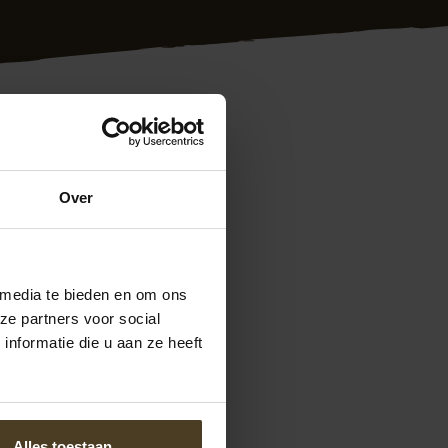
 voor klanten in
Over
 met de juiste
ng geheel conform
Meer weten of
n we te bereiken op
 media te bieden en om ons
offerte schutting
ze partners voor social
nformatie die u aan ze heeft
Alles toestaan