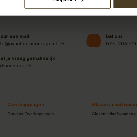
tuur een mail
Bel ons
nfo@pvanhoekmontage.nl
077- 206 50
tel je vraag gemakkelijk
p Facebook
Overkappingen
Glazen schuifwand
Douglas Overkappingen
Glazen schuifwanden p