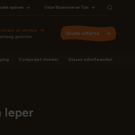
iratie opdoen
Onze Showroom en Tuin
ontact en service
Gratis offerte
andaag gesloten
ping
Composiet vlonder
Glazen schuifwanden
Bel ons
WhatsApp
077- 206 5000
Stuur een berichtje
 Ieper