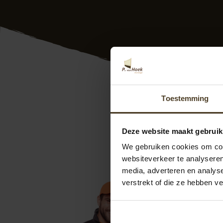
Hout beton schutti
Toestemming
heel Vlaanderen. Du
keurmerken. Onze e
Deze website maakt gebruik
uw wensen. Bovendi
vrijblijvend advies
We gebruiken cookies om cont
00-31-6-2418-37
websiteverkeer te analyseren
plaatsen
aanvragen
media, adverteren en analys
verstrekt of die ze hebben v