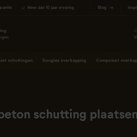
arantie
Meer dan 10 jaar ervaring
Blog
Insp
ing
C
ingen
V
et schuttingen
Douglas overkapping
Composiet overkap
beton schutting plaatsen