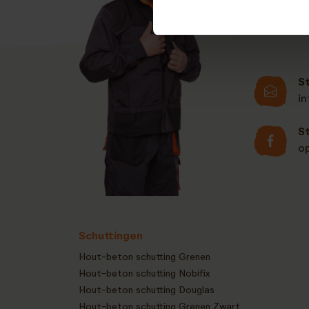
S
i
S
o
Schuttingen
Hout-beton schutting Grenen
Hout-beton schutting Nobifix
Hout-beton schutting Douglas
Hout-beton schutting Grenen Zwart