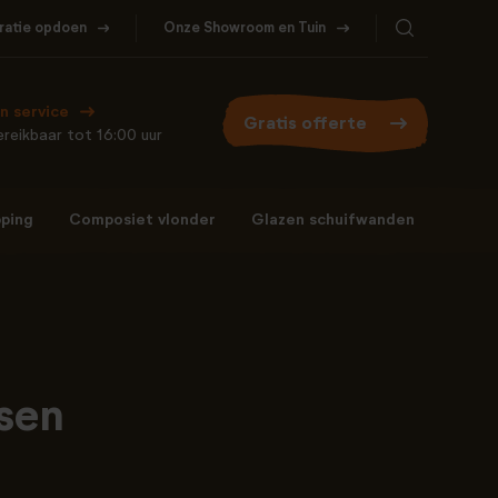
iratie opdoen
Onze Showroom en Tuin
Bel ons
WhatsApp
077- 206 5000
Stuur een berichtje
n service
Gratis offerte
reikbaar tot 16:00 uur
ping
Composiet vlonder
Glazen schuifwanden
Bel ons
WhatsApp
077- 206 5000
Stuur een berichtje
sen