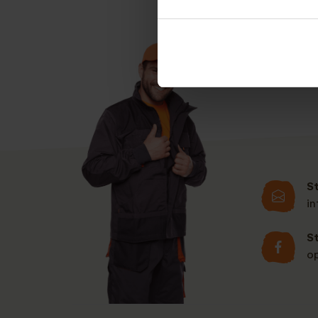
Ook kunt u direct 
S
i
S
o