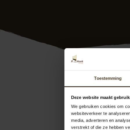
Hout beton schutti
Nederland. Dus ook
Toestemming
met de juiste keur
geheel conform uw
Deze website maakt gebruik
Ook hebben we veel
We gebruiken cookies om cont
dus goed! Bovendie
websiteverkeer te analyseren
vrijblijvend met on
media, adverteren en analys
verstrekt of die ze hebben v
We zijn te bereike