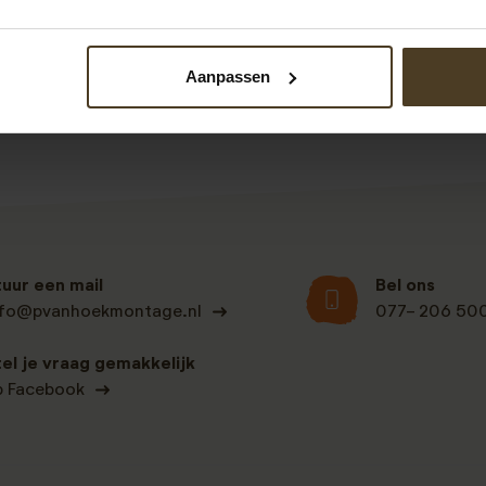
een
offerte schutting plaatsen
aanvragen. We helpen u graa
Aanpassen
tuur een mail
Bel ons
nfo@pvanhoekmontage.nl
077- 206 50
tel je vraag gemakkelijk
p Facebook