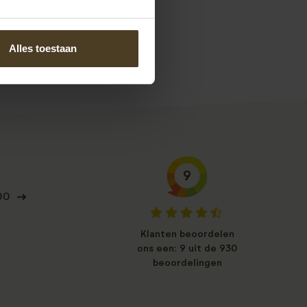
g!
Alles toestaan
9
00
Klanten beoordelen
ons een: 9 uit de 930
beoordelingen