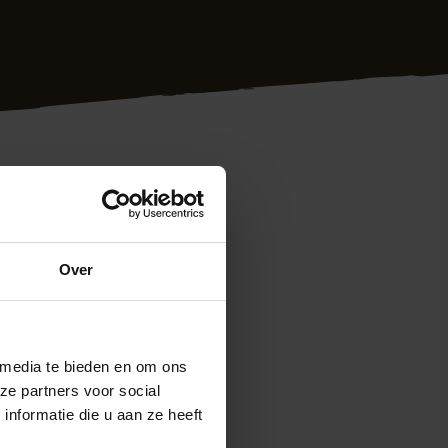
r klanten in heel
antie en werken we
Over
g de schutting
ntage
. Bij ons zit u
 media te bieden en om ons
eten? Neem
ze partners voor social
nformatie die u aan ze heeft