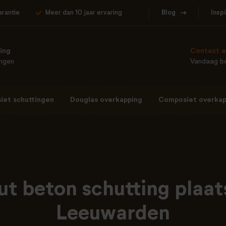
arantie
Meer dan 10 jaar ervaring
Blog
Insp
ing
Contact e
ingen
Vandaag be
et schuttingen
Douglas overkapping
Composiet overkap
ut beton schutting plaat
Leeuwarden