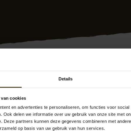
ng plaatsen Leeuwarden? Dat doen we al meer dan 10 jaar voo
 in Leeuwarden en omgeving. Bovendien krijgt u 10 jaar gar
Details
merken. Onze ervaren medewerkers plaatsen snel en vakkundi
 wensen.
 van cookies
 tevreden klanten. Zie de
Facebook pagina P van Hoek Mo
ent en advertenties te personaliseren, om functies voor social
n hebben we een goede prijs/kwaliteit verhouding. Meer w
. Ook delen we informatie over uw gebruik van onze site met on
s contact op.
e. Deze partners kunnen deze gegevens combineren met andere i
erzameld op basis van uw gebruik van hun services.
n op 077- 206 5000 of via
info@pvanhoekmontage.nl