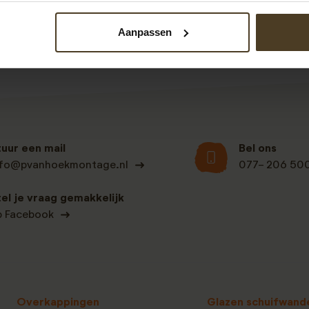
Aanpassen
tuur een mail
Bel ons
nfo@pvanhoekmontage.nl
077- 206 50
tel je vraag gemakkelijk
p Facebook
Overkappingen
Glazen schuifwand