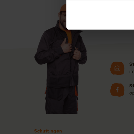
S
i
S
o
Schuttingen