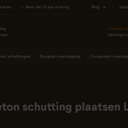
arantie
Meer dan 10 jaar ervaring
Blog
Insp
ing
Contact e
ingen
Vandaag be
et schuttingen
Douglas overkapping
Composiet overkap
ton schutting plaatsen 