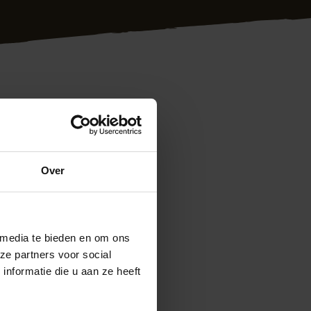
lanten in heel
aar garantie en
 en vakkundig de
Over
ntage
. Bij ons zit u
eten? Neem
 media te bieden en om ons
ze partners voor social
nformatie die u aan ze heeft
an dienst!