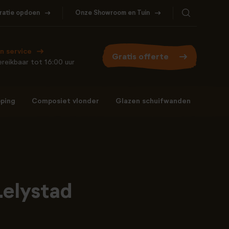
iratie opdoen
Onze Showroom en Tuin
Bel ons
WhatsApp
077- 206 5000
Stuur een berichtje
n service
Gratis offerte
reikbaar tot 16:00 uur
ping
Composiet vlonder
Glazen schuifwanden
Bel ons
WhatsApp
077- 206 5000
Stuur een berichtje
Lelystad