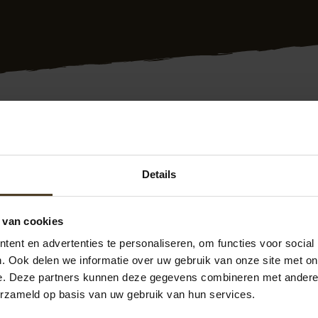
g plaatsen Lelystad? Dat doen we al meer dan 10 jaar voor k
in Lelystad en de rest van Flevoland. Bovendien krijgt u 10 j
uiste keurmerken. Onze ervaren medewerkers monteren snel
Details
conform uw wensen.
 tevreden klanten. Zie de
Facebook pagina P van Hoek Mo
 van cookies
n hebben we een goede prijs/kwaliteit verhouding. Meer w
ent en advertenties te personaliseren, om functies voor social
s contact op.
. Ook delen we informatie over uw gebruik van onze site met on
e. Deze partners kunnen deze gegevens combineren met andere i
n op 077- 206 5000 of via
info@pvanhoekmontage.nl
erzameld op basis van uw gebruik van hun services.
een
offerte schutting plaatsen
aanvragen. We zijn u graag v