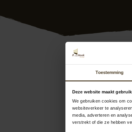
Hout beton schuttin
Nederland. Dus ook 
werken we met de j
Toestemming
schutting geheel 
Ook hebben we veel
Deze website maakt gebruik
dus goed! Bovendie
We gebruiken cookies om cont
vrijblijvend met on
websiteverkeer te analyseren
media, adverteren en analys
We zijn te bereike
verstrekt of die ze hebben v
Ook kunt u direct 