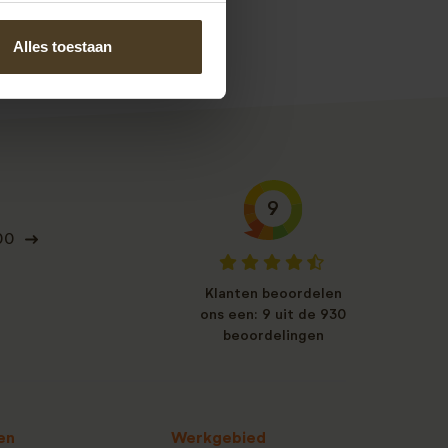
Alles toestaan
9
00
Klanten beoordelen
ons een: 9 uit de 930
beoordelingen
en
Werkgebied