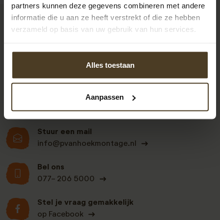
partners kunnen deze gegevens combineren met andere
informatie die u aan ze heeft verstrekt of die ze hebben
9
verzameld op basis van uw gebruik van hun services.
Alles toestaan
Klanten beoordelen
ons een: 9 uit de 930
beoordelingen
Aanpassen
Stuur een mail
info@pvanhoekmontage.nl
Bel ons
077- 206 5000
Stel je vraag gemakkelijk
op Facebook