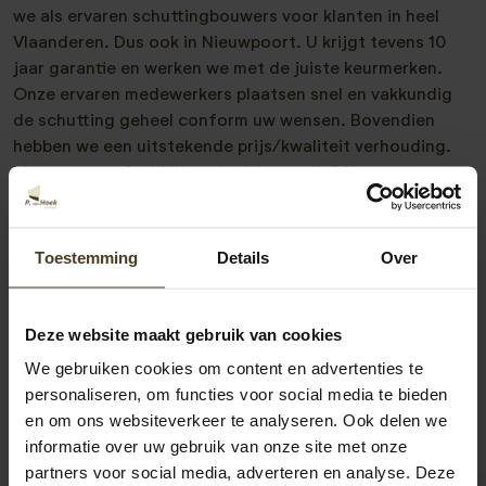
we als ervaren schuttingbouwers voor klanten in heel
Vlaanderen. Dus ook in Nieuwpoort. U krijgt tevens 10
jaar garantie en werken we met de juiste keurmerken.
Onze ervaren medewerkers plaatsen snel en vakkundig
de schutting geheel conform uw wensen. Bovendien
hebben we een uitstekende prijs/kwaliteit verhouding.
Meer weten of vrijblijvend advies nodig? Neem
vrijblijvend met ons contact op. Telefonisch zijn we te
bereiken op
00-31-6-2418-3717
of via
info@pvanhoekmontage.nl
Ook kunt u direct een
Toestemming
Details
Over
offerte schutting plaatsen
aanvragen. We helpen u
graag! “
Deze website maakt gebruik van cookies
We gebruiken cookies om content en advertenties te
personaliseren, om functies voor social media te bieden
en om ons websiteverkeer te analyseren. Ook delen we
informatie over uw gebruik van onze site met onze
partners voor social media, adverteren en analyse. Deze