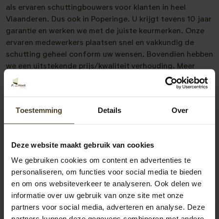
als ervaren schuttingbouwers voor klanten in heel
Vlaanderen. Dus ook in Poperinge. U krijgt tevens 10 jaar
garantie en werken we met de juiste keurmerken. Onze
ervaren medewerkers plaatsen snel en vakkundig de
schutting geheel conform uw wensen. Bovendien hebben
we een uitstekende prijs/kwaliteit verhouding. Meer
weten of vrijblijvend advies nodig? Neem vrijblijvend met
ons contact op. Telefonisch zijn we te bereiken op
00-
31-6-2418-3717
of via
info@pvanhoekmontage.nl
Toestemming
Details
Over
Ook kunt u direct een
offerte schutting plaatsen
aanvragen. We helpen u graag! “
Deze website maakt gebruik van cookies
We gebruiken cookies om content en advertenties te
personaliseren, om functies voor social media te bieden
en om ons websiteverkeer te analyseren. Ook delen we
informatie over uw gebruik van onze site met onze
partners voor social media, adverteren en analyse. Deze
partners kunnen deze gegevens combineren met andere