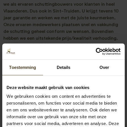
we als ervaren schuttingbouwers voor klanten in heel
Vlaanderen. Dus ook in Sint-Truiden. U krijgt tevens 10
jaar garantie en werken we met de juiste keurmerken.
Onze ervaren medewerkers plaatsen snel en vakkundig
de schutting geheel conform uw wensen. Bovendien
hebben we een uitstekende prijs/kwaliteit verhouding.
Meer weten of vrijblijvend advies nodig? Neem
vrijblijvend met ons contact op. Telefonisch zijn we te
bereiken op
00-31-6-2418-3717
of via
info@pvanhoekmontage.nl
Ook kunt u direct een
Toestemming
Details
Over
offerte schutting plaatsen
aanvragen. We helpen u
graag! “
Deze website maakt gebruik van cookies
We gebruiken cookies om content en advertenties te
personaliseren, om functies voor social media te bieden
en om ons websiteverkeer te analyseren. Ook delen we
informatie over uw gebruik van onze site met onze
partners voor social media, adverteren en analyse. Deze