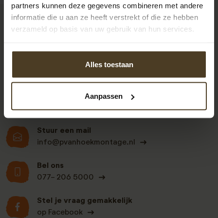
partners kunnen deze gegevens combineren met andere
informatie die u aan ze heeft verstrekt of die ze hebben
9
verzameld op basis van uw gebruik van hun services.
Alles toestaan
Klanten beoordelen
ons een: 9 uit de 930
beoordelingen
Aanpassen
Stuur een mail
info@pvanhoekmontage.nl
Bel ons
077- 206 5000
Stel je vraag gemakkelijk
op Facebook