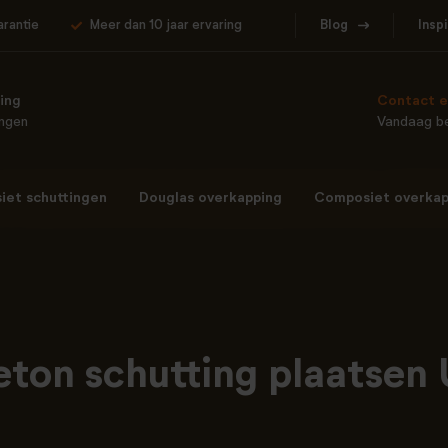
arantie
Meer dan 10 jaar ervaring
Blog
Insp
ing
Contact e
ingen
Vandaag be
et schuttingen
Douglas overkapping
Composiet overkap
eton schutting plaatsen 