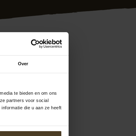
anten in heel
Over
 met de juiste
ng geheel conform
 van Hoek
it verhouding. Meer
 media te bieden en om ons
 5000 of via
ze partners voor social
anvragen. We
nformatie die u aan ze heeft