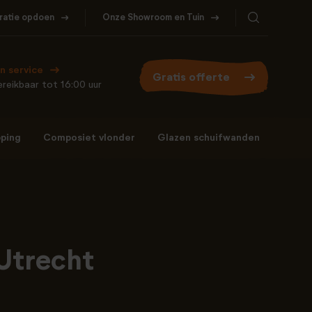
iratie opdoen
Onze Showroom en Tuin
Bel ons
WhatsApp
077- 206 5000
Stuur een berichtje
n service
Gratis offerte
reikbaar tot 16:00 uur
ping
Composiet vlonder
Glazen schuifwanden
Bel ons
WhatsApp
077- 206 5000
Stuur een berichtje
Utrecht