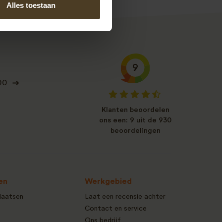
Alles toestaan
9
00
Klanten beoordelen
ons een: 9 uit de 930
beoordelingen
en
Werkgebied
laatsen
Laat een recensie achter
Contact en service
Ons bedrijf