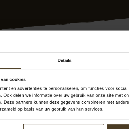
g plaatsen Utrecht? Dat doen we al meer dan 10 jaar voor kl
Details
in Utrecht. Bovendien krijgt u 10 jaar garantie en werken we
rvaren medewerkers plaatsen snel en vakkundig de schutti
hebben we veel tevreden klanten. Zie de
Facebook pagina P
 van cookies
 zit u dus goed! Bovendien hebben we een goede prijs/kwalite
ent en advertenties te personaliseren, om functies voor social
ijvend met ons contact op. We zijn te bereiken op 077- 206
. Ook delen we informatie over uw gebruik van onze site met on
ntage.nl
Ook kunt u direct een
offerte schutting plaatsen
a
e. Deze partners kunnen deze gegevens combineren met andere i
erzameld op basis van uw gebruik van hun services.