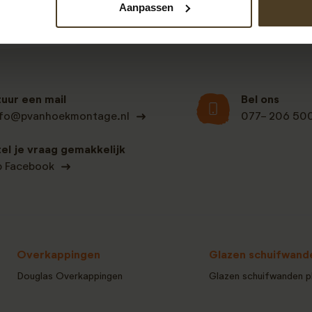
Aanpassen
tuur een mail
Bel ons
nfo@pvanhoekmontage.nl
077- 206 50
tel je vraag gemakkelijk
p Facebook
Overkappingen
Glazen schuifwand
Douglas Overkappingen
Glazen schuifwanden p