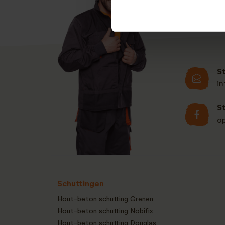
S
i
S
o
Schuttingen
Hout-beton schutting Grenen
Hout-beton schutting Nobifix
Hout-beton schutting Douglas