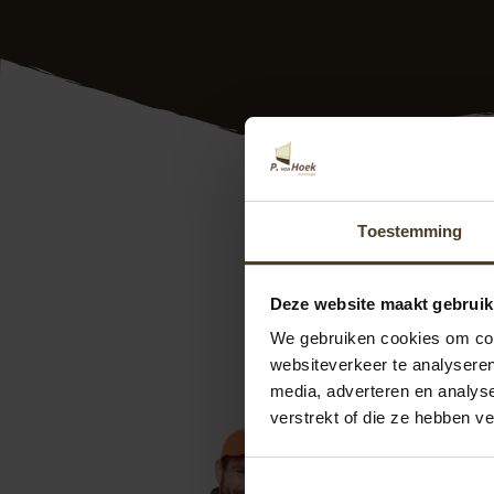
Hout beton schuttin
Toestemming
Nederland. Dus ook 
keurmerken. Onze e
uw wensen. Verder 
Deze website maakt gebruik
Montage
. Bij ons
We gebruiken cookies om cont
weten? Neem vrijbl
websiteverkeer te analyseren
info@pvanhoekmo
media, adverteren en analys
helpen u graag!”
verstrekt of die ze hebben v