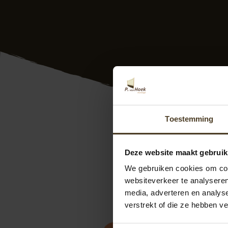
Toestemming
Hout beton schuttin
Nederland. Dus ook 
keurmerken. Onze e
Deze website maakt gebruik
uw wensen. Verder 
We gebruiken cookies om cont
Montage
. Bij ons
websiteverkeer te analyseren
weten? Neem vrijbl
media, adverteren en analys
info@pvanhoekmo
verstrekt of die ze hebben v
helpen u graag!”