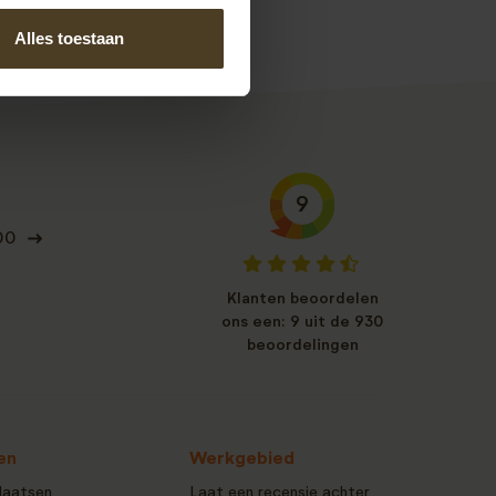
Alles toestaan
9
00
Klanten beoordelen
ons een: 9 uit de 930
beoordelingen
en
Werkgebied
laatsen
Laat een recensie achter