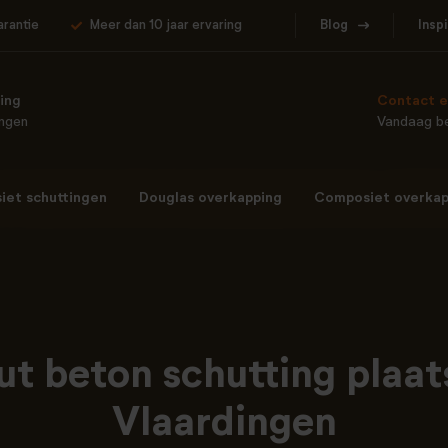
arantie
Meer dan 10 jaar ervaring
Blog
Insp
ing
Contact e
ingen
Vandaag be
et schuttingen
Douglas overkapping
Composiet overkap
ut beton schutting plaat
Vlaardingen