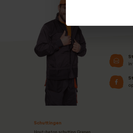
S
i
S
o
Schuttingen
Hout-beton schutting Grenen