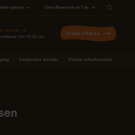
iratie opdoen
Onze Showroom en Tuin
Bel ons
WhatsApp
077- 206 5000
Stuur een berichtje
n service
Gratis offerte
reikbaar tot 16:00 uur
ping
Composiet vlonder
Glazen schuifwanden
Bel ons
WhatsApp
077- 206 5000
Stuur een berichtje
sen