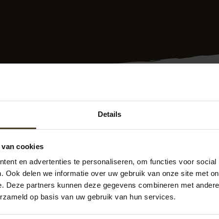
Details
g plaatsen Vlaardingen? Dat doen we al meer dan 10 jaar voo
in Vlaardingen. Bovendien krijgt u 10 jaar garantie en werke
rvaren medewerkers plaatsen snel en vakkundig de schutti
 van cookies
hebben we veel tevreden klanten. Zie de
Facebook pagina P
ent en advertenties te personaliseren, om functies voor social
 zit u dus goed! Bovendien hebben we een goede prijs/kwalite
. Ook delen we informatie over uw gebruik van onze site met on
ijvend met ons contact op. We zijn te bereiken op 077- 206
e. Deze partners kunnen deze gegevens combineren met andere i
ntage.nl
Ook kunt u direct een
offerte schutting plaatsen
a
erzameld op basis van uw gebruik van hun services.