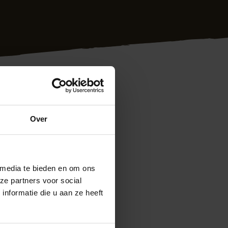
Over
r klanten in heel
n we met de juiste
ng geheel conform
 van Hoek
 media te bieden en om ons
it verhouding. Meer
ze partners voor social
 5000 of via
nformatie die u aan ze heeft
anvragen. We