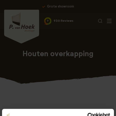
Grote showroom
9
930 Reviews
Houten overkapping