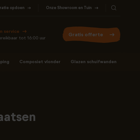
iratie opdoen
Onze Showroom en Tuin
Bel ons
WhatsApp
077- 206 5000
Stuur een berichtje
n service
Gratis offerte
reikbaar tot 16:00 uur
ping
Composiet vlonder
Glazen schuifwanden
Bel ons
WhatsApp
077- 206 5000
Stuur een berichtje
laatsen