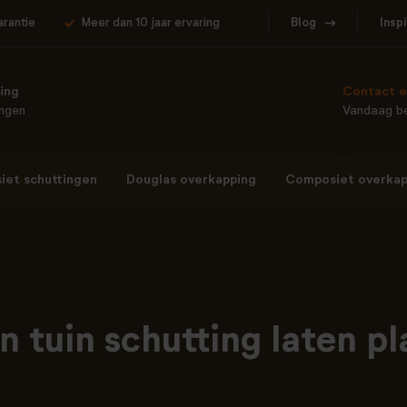
arantie
Meer dan 10 jaar ervaring
Blog
Insp
ing
Contact e
ingen
Vandaag be
et schuttingen
Douglas overkapping
Composiet overkap
 tuin schutting laten p