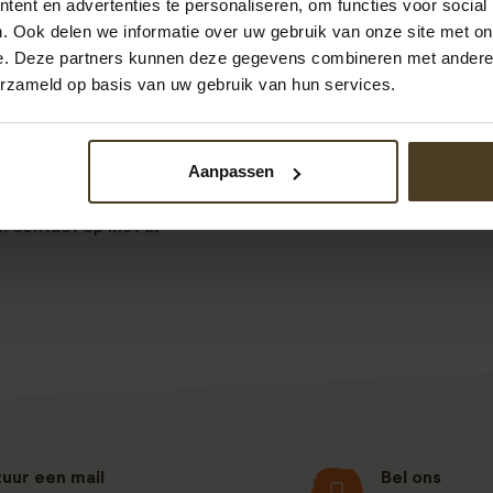
ent en advertenties te personaliseren, om functies voor social
n impressie
projecten tuin schuttingen
.
. Ook delen we informatie over uw gebruik van onze site met on
e. Deze partners kunnen deze gegevens combineren met andere i
n schuttingen gebruikt ter afscherming van de achtertuin. 
erzameld op basis van uw gebruik van hun services.
n de voortuin kunt u uiteraard bij ons terecht.
Aanpassen
weten? Neem dan contact op met ons en bel 077- 206 5000.
ntage.nl
Ook kunt direct het contactformulier hieronder in
jk contact op met u!
tuur een mail
Bel ons