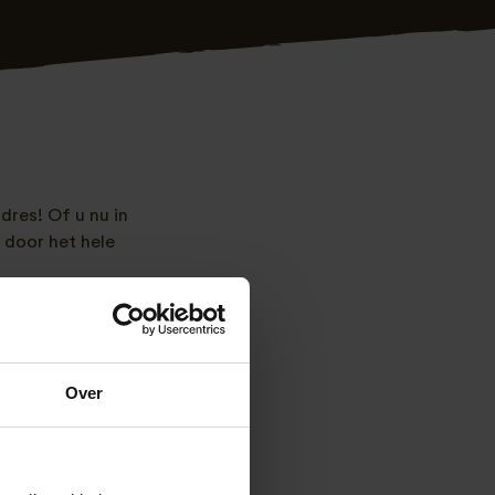
dres! Of u nu in
 door het hele
Over
 vormen, kleuren en