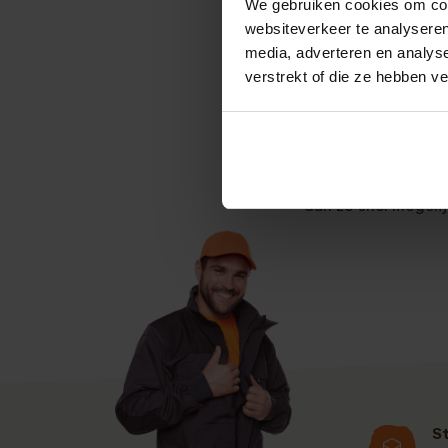
We gebruiken cookies om cont
maten. Zie voor ee
websiteverkeer te analyseren
media, adverteren en analys
Meestal worden tui
verstrekt of die ze hebben v
(lagere) schutting i
Contact
Interesse of meer 
info@pvanhoekmo
dan zo snel mogeli
S