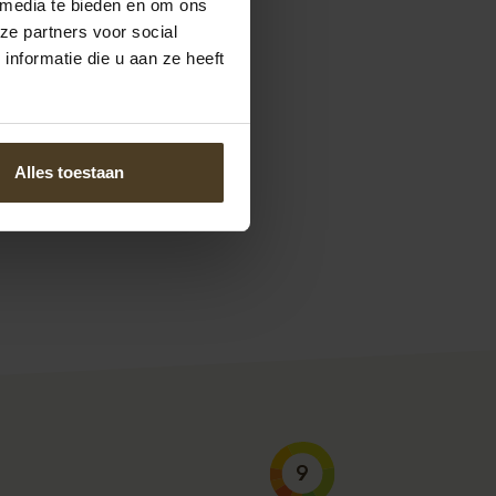
 media te bieden en om ons
ze partners voor social
nformatie die u aan ze heeft
Ook voor een
Alles toestaan
 Of mail ons op
vullen. We nemen
9