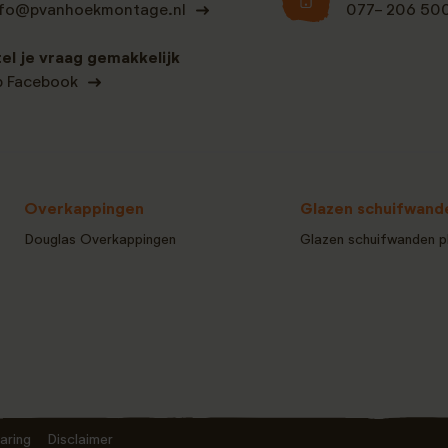
nfo@pvanhoekmontage.nl
077- 206 50
tel je vraag gemakkelijk
p Facebook
Overkappingen
Glazen schuifwand
Douglas Overkappingen
Glazen schuifwanden p
aring
Disclaimer