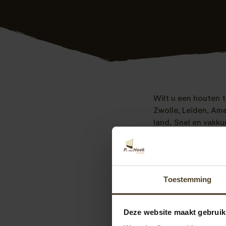
Wilt u een houten t
Zwolle, Leiden, Ame
land. Snel en vakku
Juiste keurmerke
10 jaar ervaring
Goede referent
Toestemming
Scherpe prijzen
10 jaar garantie
Deze website maakt gebruik
We monteren zowel d