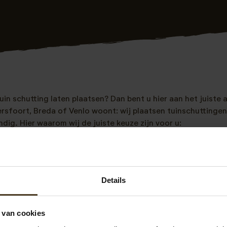
uin schutting laten plaatsen? Dan bent u hier aan het juiste a
rsfoort, Breda of Venlo woont: wij plaatsen tuinschuttingen
ndig. Hier waarom wij de juiste keuze zijn voor u:
n
ies
Details
 van cookies
ouglas/lariks als grenen tuin schuttingen. In alle gangbare