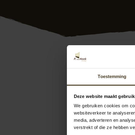
Kosten overkapping
douglas overkappin
als specialist onde
Toestemming
de douglas overkap
wensen staan daarb
prijs is ons motto.
Deze website maakt gebruik
We gebruiken cookies om cont
Wilt u weten wat er
websiteverkeer te analyseren
langs in onze
show
media, adverteren en analys
ons contact op. We
verstrekt of die ze hebben v
kunt u direct een
o