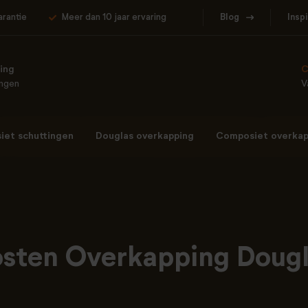
arantie
Meer dan 10 jaar ervaring
Blog
Insp
ing
C
ingen
V
et schuttingen
Douglas overkapping
Composiet overkap
sten Overkapping Doug