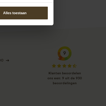
s.
Alles toestaan
9
00
Klanten beoordelen
ons een: 9 uit de 930
beoordelingen