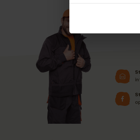
u deze aanvragen. 
S
i
S
o