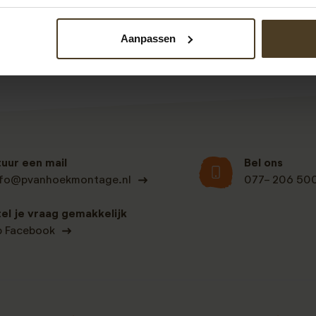
Binnen 2 werkdagen krijgt u dan een voorstel op maat van on
Aanpassen
tuur een mail
Bel ons
nfo@pvanhoekmontage.nl
077- 206 50
tel je vraag gemakkelijk
p Facebook