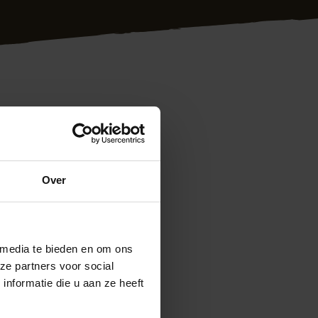
g plaatsen van een
rabant en Limburg
e woont: wij kunnen
Over
fmetingen. Uw
t tegen een scherpe
 media te bieden en om ons
kom gewoon even
ze partners voor social
em vrijblijvend met
nformatie die u aan ze heeft
ontage.nl
Ook
en 5 minuten kunt