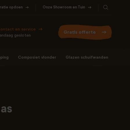
iratie opdoen
Onze Showroom en Tuin
ontact en service
Gratis offerte
andaag gesloten
ping
Composiet vlonder
Glazen schuifwanden
Bel ons
WhatsApp
077- 206 5000
Stuur een berichtje
las