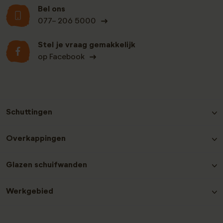
Bel ons
077- 206 5000
Stel je vraag gemakkelijk
op Facebook
Schuttingen
Hout-beton schutting Grenen
Overkappingen
Hout-beton schutting Nobifix
Hout-beton schutting Douglas
Douglas Overkappingen
Glazen schuifwanden
Hout-beton schutting Grenen Zwart
Hout-beton schutting Hardhout
Glazen schuifwanden plaatsen
Hout-beton schutting Redwood
Werkgebied
Laat een recensie achter
Contact en service