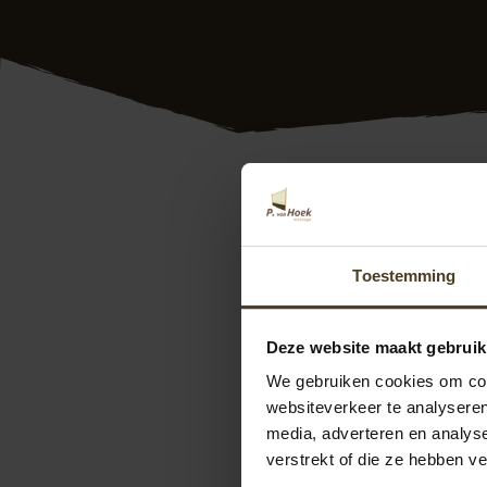
Overkapping dougla
een douglas overka
Limburg als special
Toestemming
wij kunnen de doug
afmetingen. Uw wen
tegen een scherpe p
Deze website maakt gebruik
We gebruiken cookies om cont
Wilt u weten wat er
websiteverkeer te analyseren
langs in onze
show
media, adverteren en analys
ons contact op. We
verstrekt of die ze hebben v
kunt u direct een
o