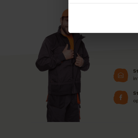
u deze aanvragen. 
S
i
S
o