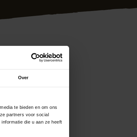
dig plaatsen van
rd-Brabant en
f Kerkrade woont:
Over
euren en
g. Hoge kwaliteit
 media te bieden en om ons
kom gewoon even
ze partners voor social
em vrijblijvend met
nformatie die u aan ze heeft
ontage.nl
Ook
en 5 minuten kunt