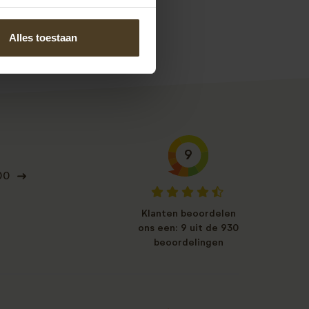
s.
Alles toestaan
9
00
Klanten beoordelen
ons een: 9 uit de 930
beoordelingen