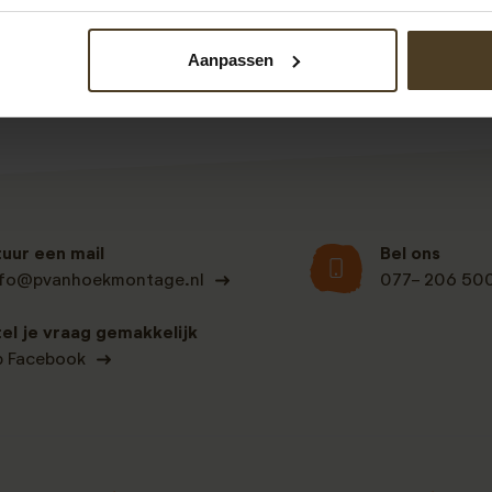
Binnen 2 werkdagen krijgt u dan een voorstel op maat van on
Aanpassen
tuur een mail
Bel ons
nfo@pvanhoekmontage.nl
077- 206 50
tel je vraag gemakkelijk
p Facebook