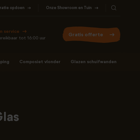
iratie opdoen
Onze Showroom en Tuin
Bel ons
WhatsApp
077- 206 5000
Stuur een berichtje
n service
Gratis offerte
reikbaar tot 16:00 uur
ping
Composiet vlonder
Glazen schuifwanden
Bel ons
WhatsApp
077- 206 5000
Stuur een berichtje
las