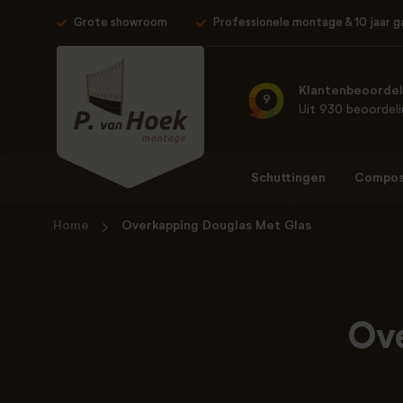
Grote showroom
Professionele montage & 10 jaar g
Klantenbeoordel
9
Uit 930 beoordel
Schuttingen
Composi
Home
Overkapping Douglas Met Glas
Ov