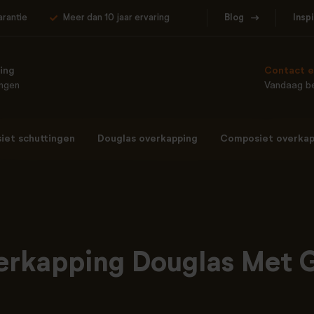
arantie
Meer dan 10 jaar ervaring
Blog
Insp
ing
Contact e
ingen
Vandaag be
et schuttingen
Douglas overkapping
Composiet overkap
erkapping Douglas Met G