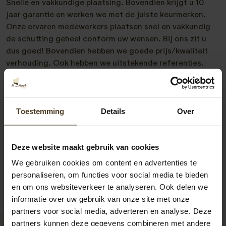
Snelle en vakkundige plaatsing. Bovendien krijgt u 10
jaar garantie en werken we met de juiste keurmerken.
Onze ervaren medewerkers plaatsen snel en vakkundig
de schutting geheel conform uw wensen. Bij ons zit u
dus goed! Bovendien hebben we goede prijs/kwaliteit
verhouding. Ook hebben we uitstekende referenties.
Meer weten? Neem vrijblijvend met ons contact op.
Telefonisch zijn we bereikbaar op 077- 206 5000 en via
e-mail op
info@pvanhoekmontage.nl
Ook kunt u direct
Toestemming
Details
Over
een
offerte schutting plaatsen
aanvragen. We helpen u
graag!
Deze website maakt gebruik van cookies
We gebruiken cookies om content en advertenties te
personaliseren, om functies voor social media te bieden
en om ons websiteverkeer te analyseren. Ook delen we
informatie over uw gebruik van onze site met onze
partners voor social media, adverteren en analyse. Deze
partners kunnen deze gegevens combineren met andere