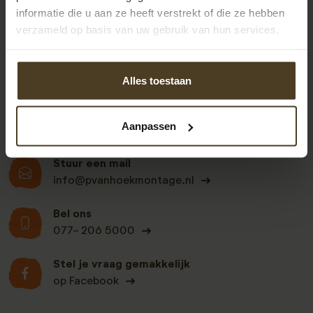
informatie die u aan ze heeft verstrekt of die ze hebben
9
verzameld op basis van uw gebruik van hun services.
Klanten beoordelen
Alles toestaan
ons een: 9 uit de 930
beoordelingen
Aanpassen
Stuur een mail
info@pvanhoekmontage.nl
Bel ons
077- 206 5000
Stel je vraag gemakkelijk
op Facebook