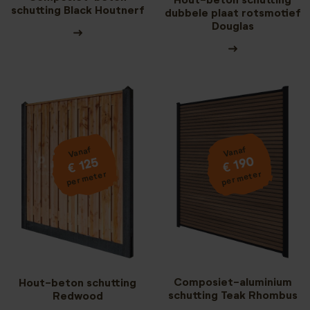
Hout-beton schutting
schutting Black Houtnerf
dubbele plaat rotsmotief
Douglas
Vanaf
Vanaf
€ 190
€ 125
per meter
per meter
Composiet-aluminium
Hout-beton schutting
schutting Teak Rhombus
Redwood