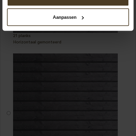
Aanpassen
21 planks
Horizontaal gemonteerd