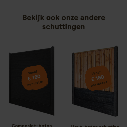
Bekijk ook onze andere
schuttingen
Vanaf
Vanaf
€ 180
€ 180
per meter
per meter
Composiet-beton