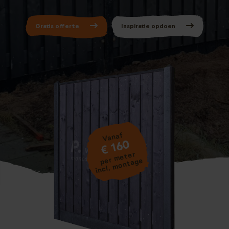
Gratis offerte
Inspiratie opdoen
Vanaf
€ 160
per meter
incl. montage