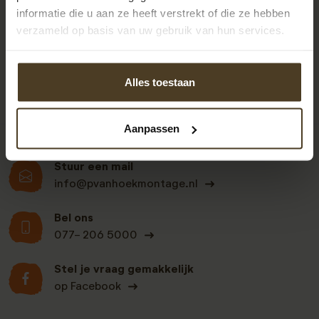
informatie die u aan ze heeft verstrekt of die ze hebben
9
verzameld op basis van uw gebruik van hun services.
Klanten beoordelen
Alles toestaan
ons een: 9 uit de 930
beoordelingen
Aanpassen
Stuur een mail
info@pvanhoekmontage.nl
Bel ons
077- 206 5000
Stel je vraag gemakkelijk
op Facebook