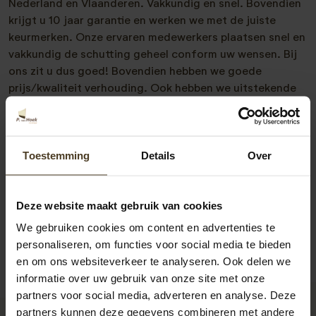
Nederland en Vlaanderen. Vakkundig en snel. Bovendien
krijgt u 10 jaar garantie en werken we met de juiste
keurmerken. Onze ervaren medewerkers plaatsen snel en
vakkundig de schutting geheel conform uw wensen. Bij
ons zit u dus goed! Bovendien hebben we goede
prijs/kwaliteit verhouding. Ook hebben we uitstekende
referenties. Meer weten? Neem vrijblijvend met ons
contact op. We zijn te bereiken op 077- 206 5000 of via
info@pvanhoekmontage.nl
Ook kunt u direct een
Toestemming
Details
Over
offerte schutting plaatsen
aanvragen. We helpen u
graag!
Deze website maakt gebruik van cookies
We gebruiken cookies om content en advertenties te
personaliseren, om functies voor social media te bieden
en om ons websiteverkeer te analyseren. Ook delen we
informatie over uw gebruik van onze site met onze
partners voor social media, adverteren en analyse. Deze
partners kunnen deze gegevens combineren met andere