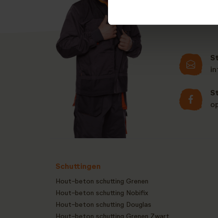
S
i
S
o
Schuttingen
Hout-beton schutting Grenen
Hout-beton schutting Nobifix
Hout-beton schutting Douglas
Hout-beton schutting Grenen Zwart