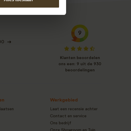
9
00
Klanten beoordelen
ons een: 9 uit de 930
beoordelingen
en
Werkgebied
laatsen
Laat een recensie achter
Contact en service
Ons bedrijf
Onze Showroom en Tuin