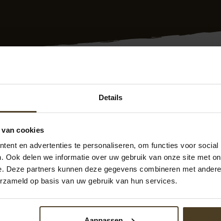
zocht? Deskundige en snelle plaatsing van tuinschuttingen i
Details
10 jaar garantie en werken we met de juiste keurmerken. Onz
en snel en vakkundig de schutting geheel conform uw wensen
 van cookies
bben we goede prijs/kwaliteit verhouding. Ook hebben we 
weten? Neem vrijblijvend met ons contact op. We zijn te ber
ent en advertenties te personaliseren, om functies voor social
pvanhoekmontage.nl
Ook kunt u direct een
offerte schutti
. Ook delen we informatie over uw gebruik van onze site met on
en u graag!
e. Deze partners kunnen deze gegevens combineren met andere i
erzameld op basis van uw gebruik van hun services.
Aanpassen