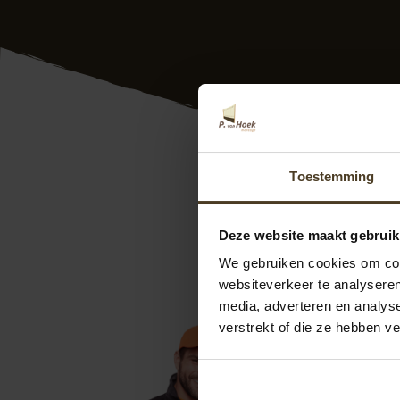
Tuin schuttingen ge
Toestemming
Bovendien krijgt u 
medewerkers plaats
Deze website maakt gebruik
goed! Bovendien he
referenties. Meer 
We gebruiken cookies om cont
5000 of via
info@
websiteverkeer te analyseren
aanvragen. We help
media, adverteren en analys
verstrekt of die ze hebben v