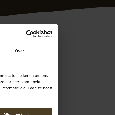
n heel Nederland.
Over
e ervaren
. Bij ons zit u dus
uitstekende
eiken op 077- 206
 media te bieden en om ons
ng plaatsen
ze partners voor social
nformatie die u aan ze heeft
Alles toestaan