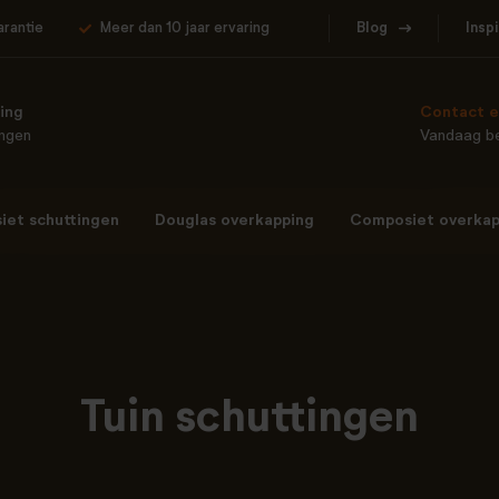
arantie
Meer dan 10 jaar ervaring
Blog
Insp
ing
Contact e
ingen
Vandaag be
et schuttingen
Douglas overkapping
Composiet overkap
Tuin schuttingen