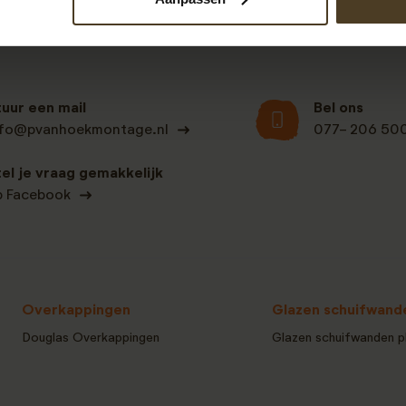
tuur een mail
Bel ons
nfo@pvanhoekmontage.nl
077- 206 50
tel je vraag gemakkelijk
p Facebook
Overkappingen
Glazen schuifwand
Douglas Overkappingen
Glazen schuifwanden p