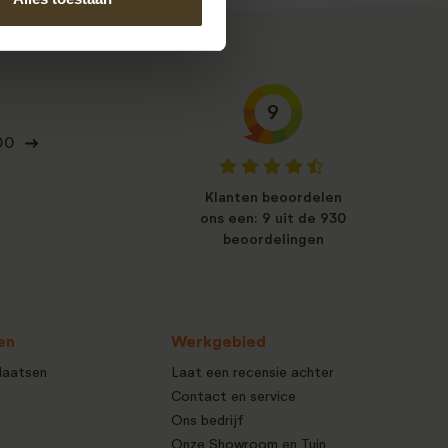
9
00
Klanten beoordelen
ons een: 9 uit de 930
beoordelingen
en
Werkgebied
laatsen
Laat een recensie achter
Contact en service
Ons bedrijf
Onze Showroom en Tuin