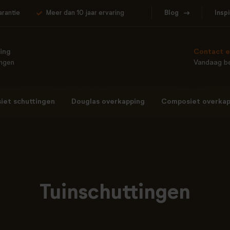
arantie
Meer dan 10 jaar ervaring
Blog
Insp
ing
Contact e
ingen
Vandaag be
et schuttingen
Douglas overkapping
Composiet overkap
Tuinschuttingen