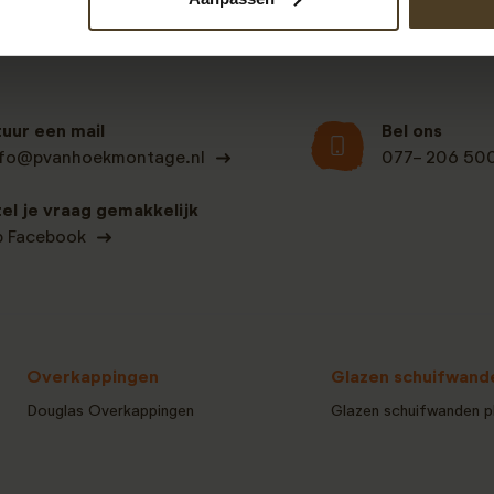
tuur een mail
Bel ons
nfo@pvanhoekmontage.nl
077- 206 50
tel je vraag gemakkelijk
p Facebook
Overkappingen
Glazen schuifwand
Douglas Overkappingen
Glazen schuifwanden p