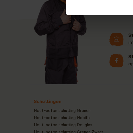
S
i
S
o
Schuttingen
Hout-beton schutting Grenen
Hout-beton schutting Nobifix
Hout-beton schutting Douglas
Hout-beton schutting Grenen Zwart