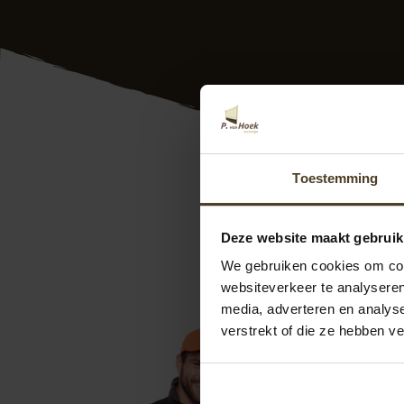
Tuinschuttingen ge
Toestemming
Bovendien krijgt u 
medewerkers plaats
Deze website maakt gebruik
goed! Bovendien he
referenties. Meer 
We gebruiken cookies om cont
5000 of via
info@
websiteverkeer te analyseren
aanvragen. We help
media, adverteren en analys
verstrekt of die ze hebben v