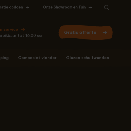
iratie opdoen
Onze Showroom en Tuin
Bel ons
WhatsApp
077- 206 5000
Stuur een berichtje
n service
Gratis offerte
reikbaar tot 16:00 uur
ping
Composiet vlonder
Glazen schuifwanden
Bel ons
WhatsApp
077- 206 5000
Stuur een berichtje