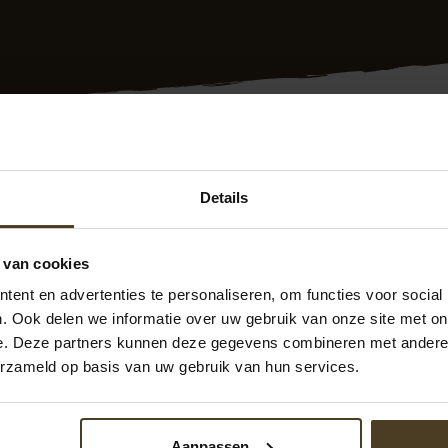
zocht? Deskundige en snelle plaatsing van tuinschuttingen i
Details
10 jaar garantie en werken we met de juiste keurmerken. Onz
en snel en vakkundig de schutting geheel conform uw wensen
 van cookies
bben we goede prijs/kwaliteit verhouding. Ook hebben we 
weten? Neem vrijblijvend met ons contact op. We zijn te ber
ent en advertenties te personaliseren, om functies voor social
pvanhoekmontage.nl
Ook kunt u direct een
offerte schutti
. Ook delen we informatie over uw gebruik van onze site met on
en u graag!
e. Deze partners kunnen deze gegevens combineren met andere i
erzameld op basis van uw gebruik van hun services.
Aanpassen