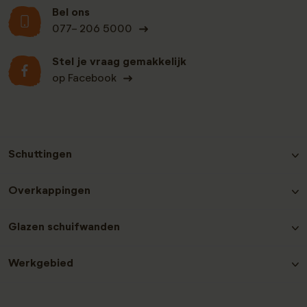
Bel ons
077- 206 5000
Stel je vraag gemakkelijk
op Facebook
Schuttingen
Hout-beton schutting Grenen
Overkappingen
Hout-beton schutting Nobifix
Hout-beton schutting Douglas
Douglas Overkappingen
Glazen schuifwanden
Hout-beton schutting Grenen Zwart
Hout-beton schutting Hardhout
Glazen schuifwanden plaatsen
Hout-beton schutting Redwood
Werkgebied
Laat een recensie achter
Contact en service