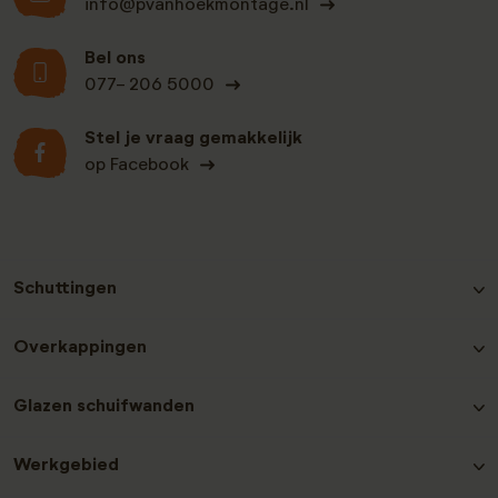
info@pvanhoekmontage.nl
Bel ons
077- 206 5000
Stel je vraag gemakkelijk
op Facebook
Schuttingen
Hout-beton schutting Grenen
Overkappingen
Hout-beton schutting Nobifix
Hout-beton schutting Douglas
Douglas Overkappingen
Glazen schuifwanden
Hout-beton schutting Grenen Zwart
Hout-beton schutting Hardhout
Glazen schuifwanden plaatsen
Hout-beton schutting Redwood
Werkgebied