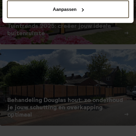
Aanpassen
Tuintrends 2025: creëer jouw ideale
buitenruimte
Behandeling Douglas hout: zo onderhoud
je jouw schutting en overkapping
optimaal