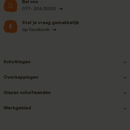
Bel ons
077- 206 5000
Stel je vraag gemakkelijk
op Facebook
Schuttingen
Hout-beton schutting Grenen
Overkappingen
Hout-beton schutting Nobifix
Hout-beton schutting Douglas
Douglas Overkappingen
Glazen schuifwanden
Hout-beton schutting Grenen Zwart
Hout-beton schutting Hardhout
Glazen schuifwanden plaatsen
Hout-beton schutting Redwood
Werkgebied
Laat een recensie achter
Contact en service