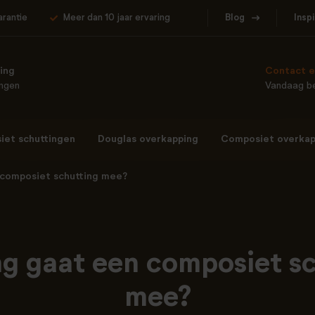
arantie
Meer dan 10 jaar ervaring
Blog
Insp
ing
Contact e
ingen
Vandaag be
et schuttingen
Douglas overkapping
Composiet overkap
 composiet schutting mee?
ng gaat een composiet sc
mee?