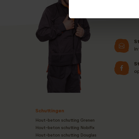
S
i
S
o
Schuttingen
Hout-beton schutting Grenen
Hout-beton schutting Nobifix
Hout-beton schutting Douglas