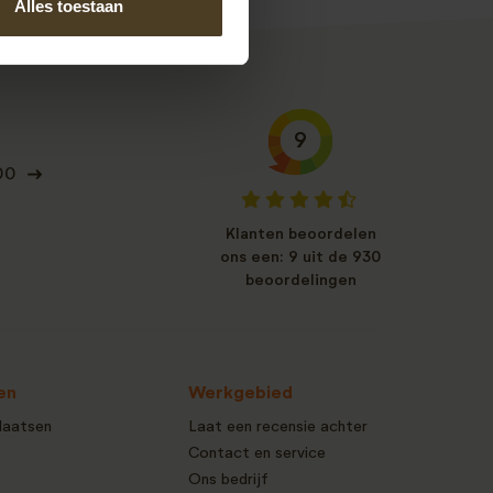
Alles toestaan
9
00
Klanten beoordelen
ons een: 9 uit de 930
beoordelingen
en
Werkgebied
laatsen
Laat een recensie achter
Contact en service
Ons bedrijf