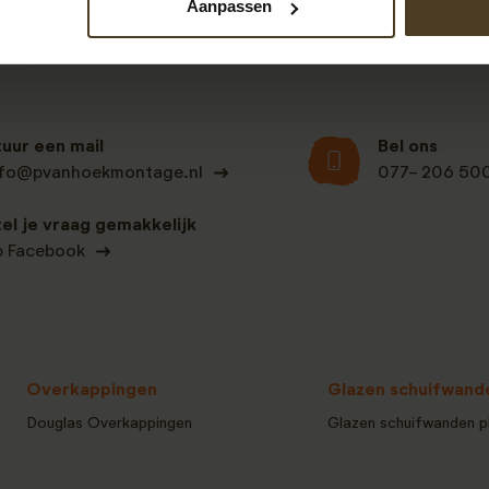
Aanpassen
tuur een mail
Bel ons
nfo@pvanhoekmontage.nl
077- 206 50
tel je vraag gemakkelijk
p Facebook
Overkappingen
Glazen schuifwand
Douglas Overkappingen
Glazen schuifwanden p