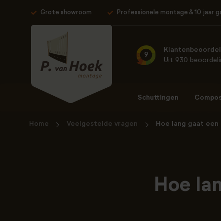
Grote showroom
Professionele montage & 10 jaar g
Klantenbeoordel
9
Uit 930 beoordel
Schuttingen
Composi
Home
Veelgestelde vragen
Hoe lang gaat een
Hoe la