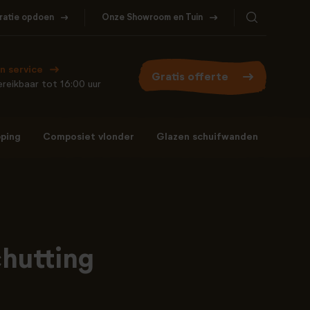
iratie opdoen
Onze Showroom en Tuin
Bel ons
WhatsApp
077- 206 5000
Stuur een berichtje
n service
Gratis offerte
reikbaar tot 16:00 uur
ping
Composiet vlonder
Glazen schuifwanden
Bel ons
WhatsApp
077- 206 5000
Stuur een berichtje
hutting