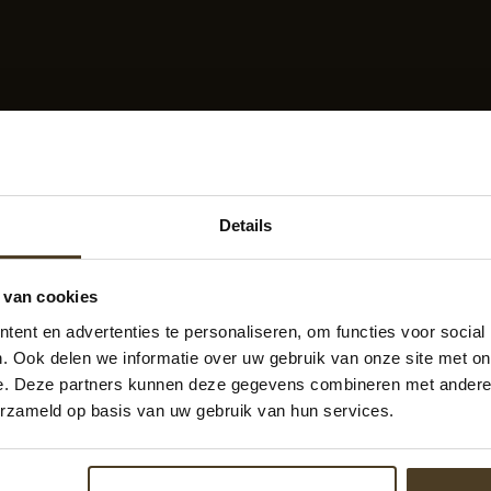
Details
t een composiet schutting mee?
 van cookies
composiet schutting 15 tot 25 jaar mee, afhankelijk van kwa
ent en advertenties te personaliseren, om functies voor social
 goed bestand tegen vocht, UV-straling en schimmelvorming.
. Ook delen we informatie over uw gebruik van onze site met on
e. Deze partners kunnen deze gegevens combineren met andere i
elgestelde vragen
erzameld op basis van uw gebruik van hun services.