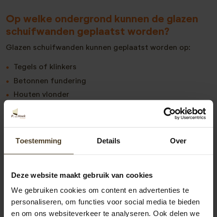
Op welke ondergrond kunnen de glazen
schuifwanden geplaatst worden?
Glazen schuifwanden kunnen geplaatst worden op:
Tegels of klinkers
Betonnen fundering
Houten vlonder
Wel is het heel belangrijk dat de ondergrond waterpas
en stabiel ligt
Toestemming
Details
Over
Als je een andere ondergrond hebt geef het aan!
Doormiddel van een funderingskoker kan het dan altijd
geplaatst worden.
Deze website maakt gebruik van cookies
We gebruiken cookies om content en advertenties te
Bekijk meer veelgestelde vragen
personaliseren, om functies voor social media te bieden
en om ons websiteverkeer te analyseren. Ook delen we